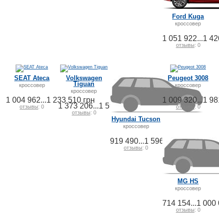
Ford Kuga
кроссовер
1 051 922...1 42
отзывы
: 0
SEAT Ateca
Volkswagen
Peugeot 3008
Tiguan
кроссовер
кроссовер
кроссовер
1 004 962...1 233 510 грн
1 009 320...1 98
1 373 206...1 591 881 грн
отзывы
: 0
отзывы
: 0
отзывы
: 0
Hyundai Tucson
кроссовер
919 490...1 596 010 грн
отзывы
: 0
MG HS
кроссовер
714 154...1 000
отзывы
: 0