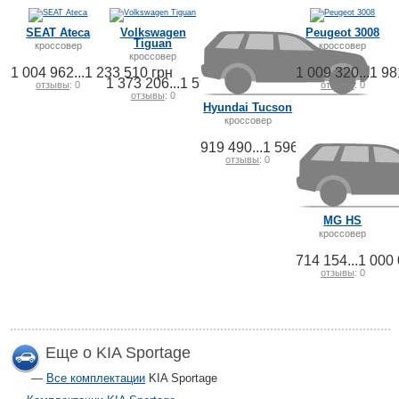
SEAT Ateca
Volkswagen
Peugeot 3008
Tiguan
кроссовер
кроссовер
кроссовер
1 004 962...1 233 510 грн
1 009 320...1 98
1 373 206...1 591 881 грн
отзывы
: 0
отзывы
: 0
отзывы
: 0
Hyundai Tucson
кроссовер
919 490...1 596 010 грн
отзывы
: 0
MG HS
кроссовер
714 154...1 000
отзывы
: 0
Еще о KIA Sportage
Все комплектации
KIA Sportage