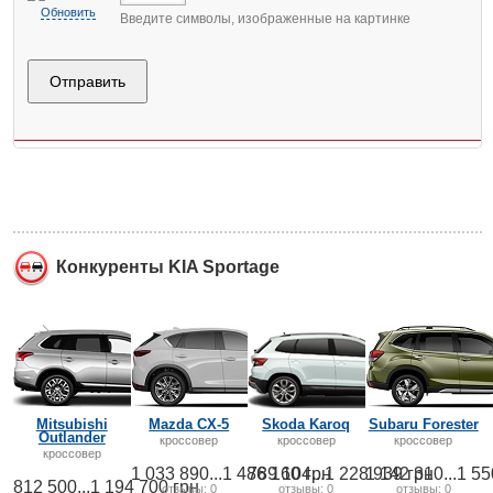
Обновить
Введите символы, изображенные на картинке
Конкуренты KIA Sportage
Mitsubishi
Mazda CX-5
Skoda Karoq
Subaru Forester
Outlander
кроссовер
кроссовер
кроссовер
кроссовер
1 033 890...1 486 160 грн
789 104...1 228 939 грн
1 142 310...1 55
812 500...1 194 700 грн
отзывы
: 0
отзывы
: 0
отзывы
: 0