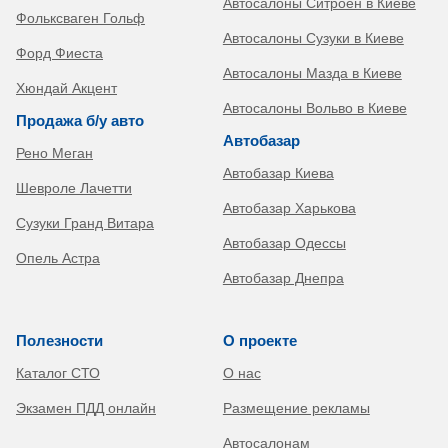
Автосалоны Ситроен в Киеве
Фольксваген Гольф
Автосалоны Сузуки в Киеве
Форд Фиеста
Автосалоны Мазда в Киеве
Хюндай Акцент
Автосалоны Вольво в Киеве
Продажа б/у авто
Автобазар
Рено Меган
Автобазар Киева
Шевроле Лачетти
Автобазар Харькова
Сузуки Гранд Витара
Автобазар Одессы
Опель Астра
Автобазар Днепра
Полезности
О проекте
Каталог СТО
О нас
Экзамен ПДД онлайн
Размещение рекламы
Автосалонам