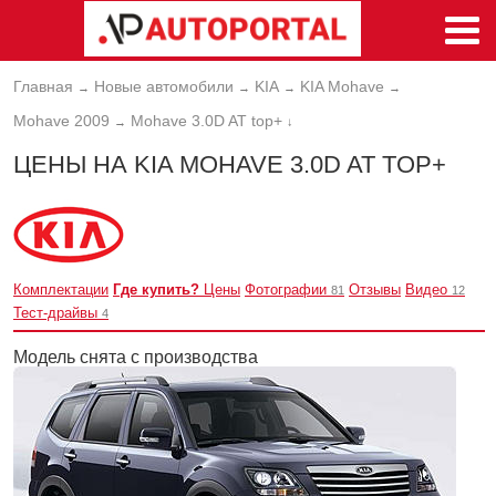
Главная
Новые автомобили
KIA
KIA Mohave
→
→
→
→
Mohave 2009
Mohave 3.0D AT top+
→
↓
ЦЕНЫ НА KIA MOHAVE 3.0D AT TOP+
Комплектации
Где купить?
Цены
Фотографии
Отзывы
Видео
81
12
Тест-драйвы
4
Модель снята с производства