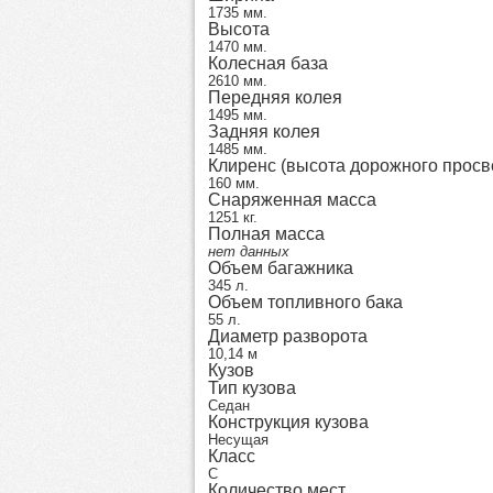
1735 мм.
Высота
1470 мм.
Колесная база
2610 мм.
Передняя колея
1495 мм.
Задняя колея
1485 мм.
Клиренс (высота дорожного просв
160 мм.
Снаряженная масса
1251 кг.
Полная масса
нет данных
Объем багажника
345 л.
Объем топливного бака
55 л.
Диаметр разворота
10,14 м
Кузов
Тип кузова
Седан
Конструкция кузова
Несущая
Класс
C
Количество мест