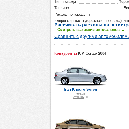
Тип привода
Пере
Топливо
Бе
Расход по городу, л
Клиренс (высота дорожного просвета), мм
Р
ассчитать р
асходы на регист
Смотреть все акции автосалонов
→
Сравнить с другими автомобилями
Конкуренты
KIA Cerato 2004
Iran Khodro Soren
седан
отзывы
: 0