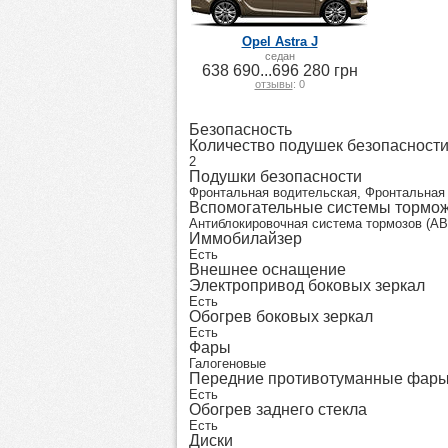
Opel Astra J
седан
638 690...696 280 грн
отзывы
: 0
Безопасность
Количество подушек безопасност
2
Подушки безопасности
Фронтальная водительская, Фронтальная
Вспомогательные системы тормо
Антиблокировочная система тормозов (AB
Иммобилайзер
Есть
Внешнее оснащение
Электропривод боковых зеркал
Есть
Обогрев боковых зеркал
Есть
Фары
Галогеновые
Передние противотуманные фар
Есть
Обогрев заднего стекла
Есть
Диски