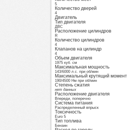
5
Количество дверей
4
Двигатель
Тип двигателя
ДВС
Расположение цилиндров
R
Количество цилиндров
4
Клапанов на цилиндр
4
Объем двигателя
1975 куб. см
Максимальная мощность
143/6000 л.с. при об/мин
Максимальный крутящий момент
190/4500 Нм при об/мин
Степень сжатия
нет данных
Расположение двигателя
Впереди, поперечно
Система питания
Распределенный впрыск
Токсичность
Euro 5
Тип топлива
Бензин
Расход по городу