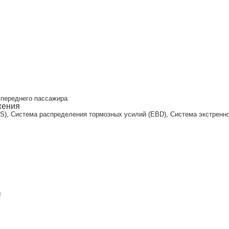
и
 переднего пассажира
жения
S), Система распределения тормозных усилий (EBD), Система экстренног
ы