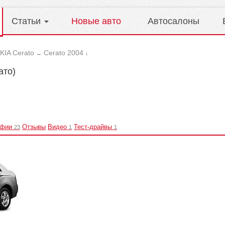
Статьи
Новые авто
Автосалоны
KIA Cerato
Cerato 2004
→
↓
ато)
афии
Отзывы
Видео
Тест-драйвы
23
1
1