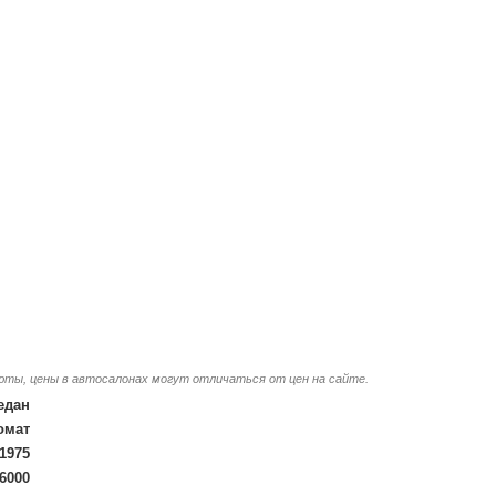
люты, цены в автосалонах могут отличаться от цен на сайте.
едан
омат
1975
/6000