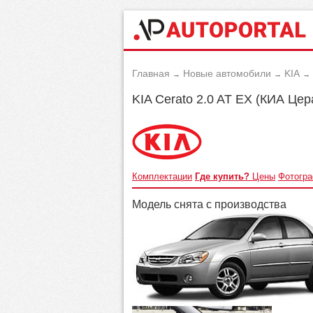
Главная
Новые автомобили
KIA
→
→
→
KIA Cerato 2.0 AT EX (КИА Цер
Комплектации
Где купить?
Цены
Фотогр
Модель снята с производства