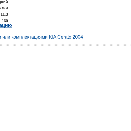
дний
нзин
11,3
160
рацию
 или комплектациями KIA Cerato 2004