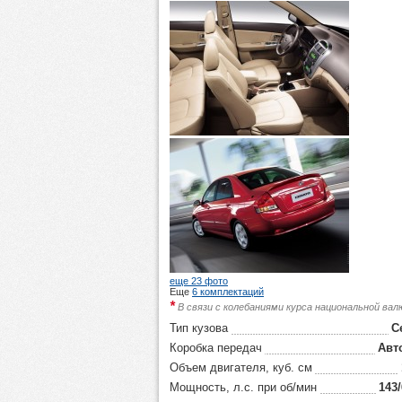
еще 23 фото
Еще
6 комплектаций
*
В связи с колебаниями курса национальной ва
Тип кузова
С
Коробка передач
Авт
Объем двигателя, куб. см
Мощность, л.с. при об/мин
143