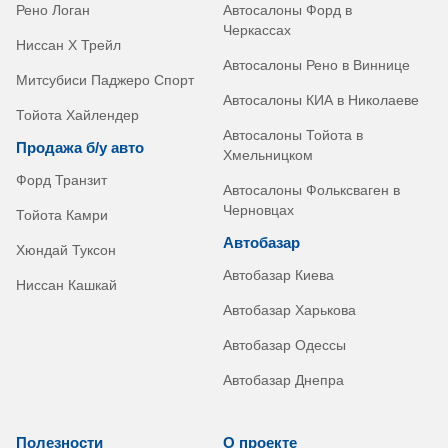
Рено Логан
Автосалоны Форд в
Черкассах
Ниссан Х Трейл
Автосалоны Рено в Виннице
Митсубиси Паджеро Спорт
Автосалоны КИА в Николаеве
Тойота Хайлендер
Автосалоны Тойота в
Продажа б/у авто
Хмельницком
Форд Транзит
Автосалоны Фольксваген в
Черновцах
Тойота Камри
Автобазар
Хюндай Туксон
Автобазар Киева
Ниссан Кашкай
Автобазар Харькова
Автобазар Одессы
Автобазар Днепра
Полезности
О проекте