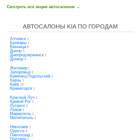
Смотреть все акции автосалонов
→
АВТОСАЛОНЫ KIA ПО ГОРОДАМ
Алчевск
1
Бровары
1
Винница
8
Днепр
3
Днепродзержинск
2
Донецк
6
Житомир
1
Запорожье
1
Каменец-Подольский
1
Керчь
1
Киев
15
Краматорск
1
Красный Луч
1
Кривой Рог
1
Луганск
2
Львов
1
Мариуполь
1
Мелитополь
1
Николаев
1
Одесса
3
Павлоград
1
Полтава
2